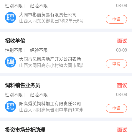
卢强 发布 [投资市场分析助理 ] 招聘信息
08-09
性别不限
经验不限
2543554208 发布 [业务员 ] 招聘信息
【大同名扬企业电视台 】 强势入驻
大同市彬丽贸易有限责任公司
申请
山西大同东关御北园7栋2单元6号
招收羊倌
面议
08-09
性别不限
经验不限
大同市凤凰房地产开发公司农场
申请
山西大同阳高东小村镇大同市凤凰房地产开发公司农场
饲料销售业务员
面议
08-09
性别不限
经验不限
阳高秀英饲料加工有限责任公司
申请
山西大同阳高原晋阳中学南100米
投资市场分析助理
面议