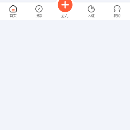
汽车∕摩托车修理工
面议
首页
搜索
入驻
我的
发布
08-09
性别不限
经验不限
阳高县畅行汽车服务中心
申请
山西大同阳高县大白登镇南溢盛加油站旁
高级美发师
面议
招聘信息
求职简历
08-09
性别不限
经验不限
大同市成元商贸有限责任公司
申请
山西大同城区云中路文明里20号
会计（阳高）
面议
08-09
性别不限
经验不限
大同顺天融汇投资公司
申请
山西大同城区魏都大道78号富临宝城B座1410