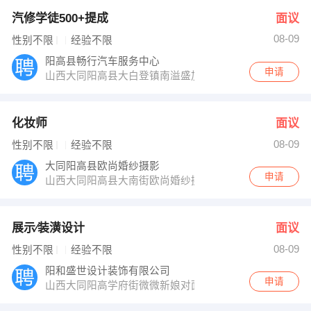
汽修学徒500+提成
面议
08-09
性别不限
经验不限
阳高县畅行汽车服务中心
申请
山西大同阳高县大白登镇南溢盛加油站旁
化妆师
面议
08-09
性别不限
经验不限
大同阳高县欧尚婚纱摄影
申请
山西大同阳高县大南街欧尚婚纱摄影花园东门南80米
展示∕装潢设计
面议
08-09
性别不限
经验不限
阳和盛世设计装饰有限公司
申请
山西大同阳高学府街微微新娘对面